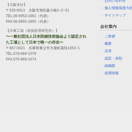
お問い合わせ
【大阪本社】
個人情報保護方
〒535-0013 大阪市旭区森小路2−2−31
サイトマップ
TEL.06-6953-1661（代表）
FAX.06-6955-1850（代表）
【兵庫工場（表面処理研究所）】
〜一般社団法人日本防錆技術協会より認定され
ご挨拶
た工場として日本で唯一の存在〜
概要
〒667-0321 兵庫県養父市大屋町蔵垣1353−1
沿革
TEL.079-669-1579
認定・表彰
FAX.079-669-1674
組織図
採用情報