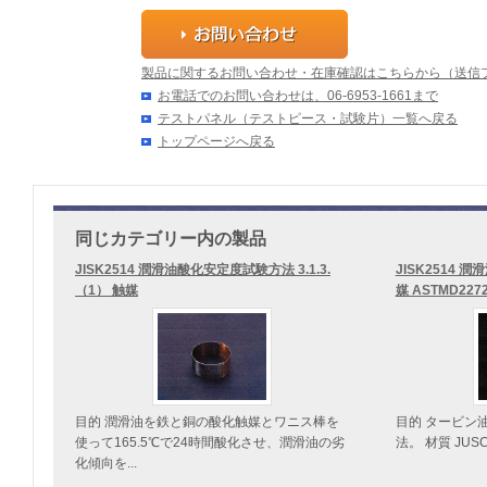
製品に関するお問い合わせ・在庫確認はこちらから（送信
お電話でのお問い合わせは、06-6953-1661まで
テストパネル（テストピース・試験片）一覧へ戻る
トップページへ戻る
同じカテゴリー内の製品
JISK2514 潤滑油酸化安定度試験方法 3.1.3.
JISK2514 潤
（1） 触媒
媒 ASTMD22
目的 潤滑油を鉄と銅の酸化触媒とワニス棒を
目的 タービン
使って165.5℃で24時間酸化させ、潤滑油の劣
法。 材質 JUS
化傾向を...