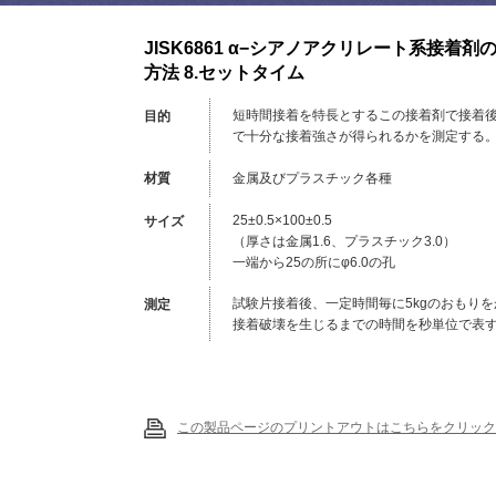
JISK6861 α−シアノアクリレート系接着剤
方法 8.セットタイム
短時間接着を特長とするこの接着剤で接着
目的
で十分な接着強さが得られるかを測定する
材質
金属及びプラスチック各種
25±0.5×100±0.5
サイズ
（厚さは金属1.6、プラスチック3.0）
一端から25の所にφ6.0の孔
試験片接着後、一定時間毎に5kgのおもりを
測定
接着破壊を生じるまでの時間を秒単位で表
この製品ページのプリントアウトはこちらをクリック