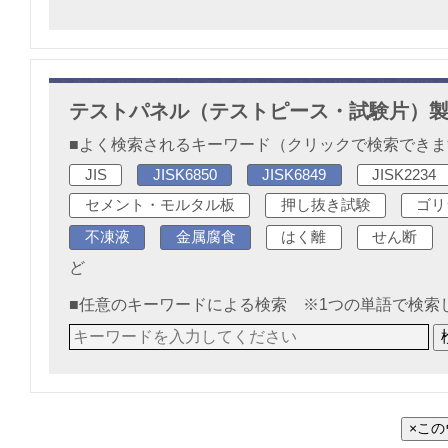
テストパネル（テストピース・試験片）
■よく検索されるキーワード（クリックで検索でき
JIS
JISK6850
JISK6849
JISK2234
セメント・モルタル板
押し抜き試験
ゴリ
不凍液
金属腐食
はく離
せん断
ど
■任意のキーワードによる検索 ※1つの単語で検索
×こ