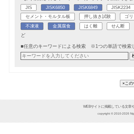
JIS
JISK6850
JISK6849
JISK2234
セメント・モルタル板
押し抜き試験
ゴリ
不凍液
金属腐食
はく離
せん断
ど
■任意のキーワードによる検索 ※1つの単語で検索
×こ
copyright © 2010-2026 Nip