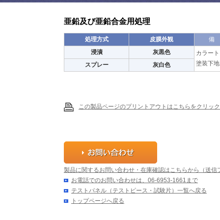
亜鉛及び亜鉛合金用処理
処理方式
皮膜外観
備
浸漬
灰黒色
カラート
塗装下地
スプレー
灰白色
この製品ページのプリントアウトはこちらをクリック
製品に関するお問い合わせ・在庫確認はこちらから（送信
お電話でのお問い合わせは、06-6953-1661まで
テストパネル（テストピース・試験片）一覧へ戻る
トップページへ戻る