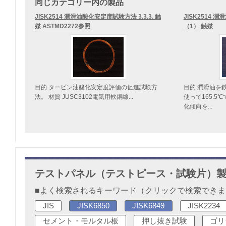
同じカテゴリー内の製品
JISK2514 潤滑油酸化安定度試験方法 3.3.3. 触
JISK2514 潤
媒 ASTMD2272参照
（1） 触媒
目的 タービン油酸化安定度評価の促進試験方
目的 潤滑油を
法。 材質 JUSC3102電気用軟銅線...
使って165.5
化傾向を...
テストパネル（テストピース・試験片）
■よく検索されるキーワード（クリックで検索でき
JIS
JISK6850
JISK6849
JISK2234
セメント・モルタル板
押し抜き試験
ゴリ