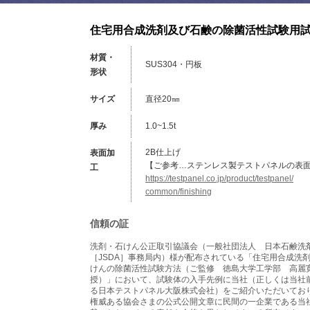
住宅用合成洗剤及び石鹸の除菌活性試験用
材質・
SUS304・円板
形状
サイズ
直径20㎜
厚み
1.0~1.5t
2B仕上げ
表面加
【ご参考…ステンレス製テストパネルの表
工
https://testpanel.co.jp/product/testpanel/
common/finishing
信頼の証
洗剤・石けん公正取引協議会（一般社団法人 日本石鹸洗
［JSDA］事務局内）様が配布されている「住宅用合成洗
けんの除菌活性試験方法（ご監修 徳島大学工学部 高麗
授）」において、試験体の入手先例に当社（正しくは当社
る日本テストパネル大阪株式会社）をご紹介いただいてお
権威ある協会さまの公式公開文章に民間の一企業である当