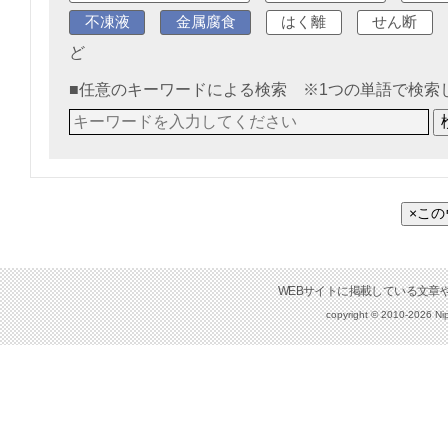
不凍液
金属腐食
はく離
せん断
ど
■任意のキーワードによる検索 ※1つの単語で検索
×こ
copyright © 2010-2026 Nip