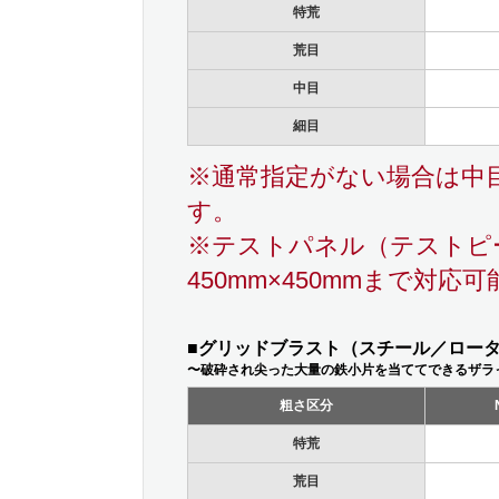
特荒
荒目
中目
細目
※通常指定がない場合は中
す。
※テストパネル（テストピ
450mm×450mmまで対応可
■グリッドブラスト（スチール／ローター
〜破砕され尖った大量の鉄小片を当ててできるザラ
粗さ区分
特荒
荒目