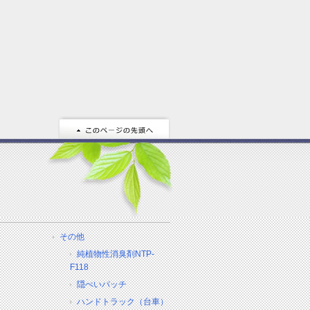
その他
純植物性消臭剤NTP-
F118
隠ぺいパッチ
ハンドトラック（台車）