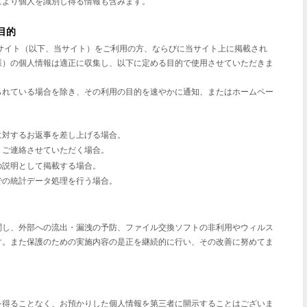
により個人を識別し得る情報も含みます。
目的
サイト（以下、当サイト）をご利用の方、ならびに当サイト上に掲載され
様）の個人情報は適正に収集し、以下に定める目的で使用させていただきま
られている場合を除き、その利用の目的を速やかに通知、またはホームペー
に対するお返事を差し上げる場合。
、ご連絡させていただく場合。
の説明として掲載する場合。
での統計データ処理を行う場合。
関し、外部への流出・漏洩の予防、ファイル交換ソフトの非利用やウィルス
す。また保護のための実施内容の是正を継続的に行い、その改善に努めてま
を得ることなく、お預かりした個人情報を第三者に開示することはございま